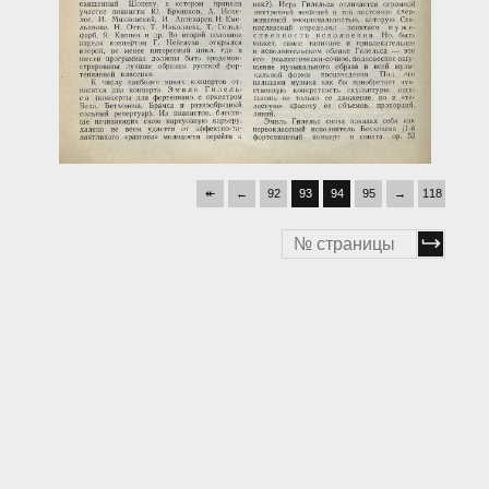
↞
←
92
93
94
95
→
118