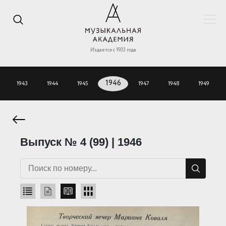
Издается с 1933 года
1943
1944
1945
1946
1947
1948
1949
Выпуск № 4 (99) | 1946