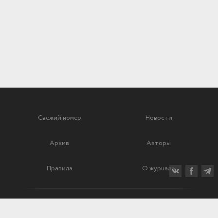
Свежий номер
Новости
Архив
Авторы
Правила
О журнале
Ежеквартальный научный и критико-публицистический журнал
Подписной индекс: 70840