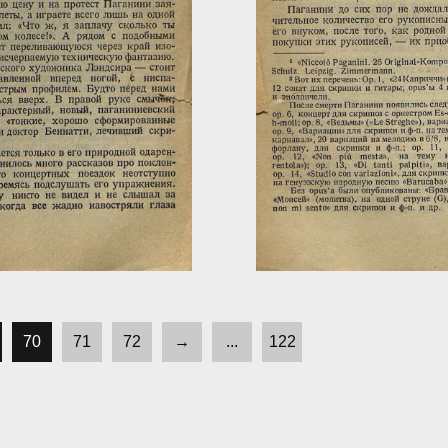
70
71
72
→
...
122