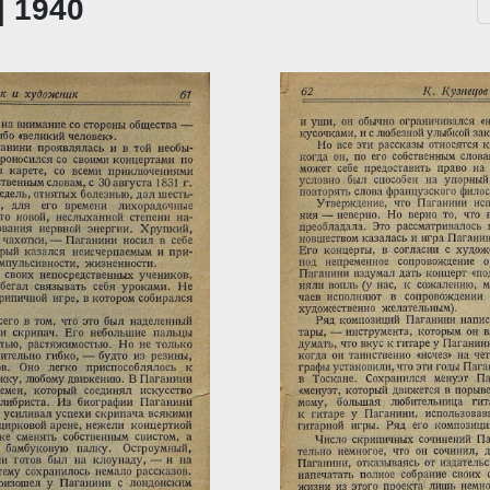
| 1940
...
За