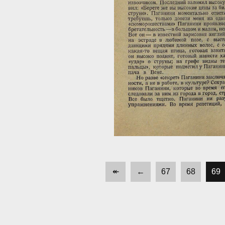
↞
←
67
68
69