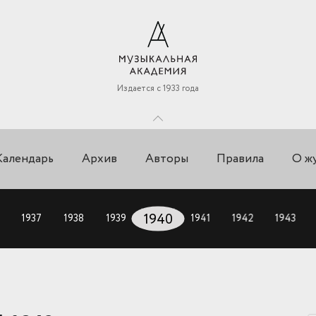
Издается с 1933 года
Календарь
Архив
Авторы
Правила
О ж
1937
1938
1939
1940
1941
1942
1943