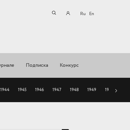
Ru
En
урнале
Подписка
Конкурс
1944
1945
1946
1947
1948
1949
1950
195