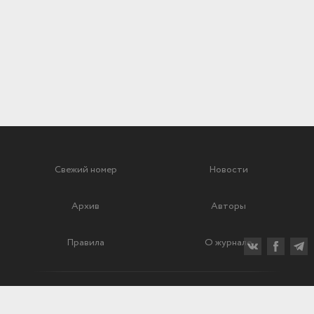
Свежий номер
Новости
Архив
Авторы
Правила
О журнале
Ежеквартальный научный и критико-публицистический журнал
Подписной индекс: 70840