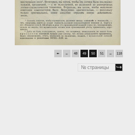
↞
←
48
49
50
51
→
118