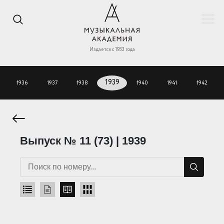
Издается с 1933 года
1936
1937
1938
1939
1940
1941
1942
Выпуск № 11 (73) | 1939