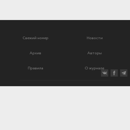
Свежий номер
Новости
Архив
Авторы
Правила
О журнале
Ежеквартальный научный и критико-публицистический журнал
Подписной индекс: 70840
ISSN 0869-4516
eISSN 2686-9284
Свидетельство о регистрации СМИ № 01264 от 19.06.1992
Свидетельство о регистрации электронного СМИ ЭЛ № ФС
77-75937
от 30.05.2019
125009, г. Москва, Брюсов переулок, дом 8/10, корпус 2.
8 495 232–52–11,
ma@mus.academy
© «Музыкальная академия», 2019—2026