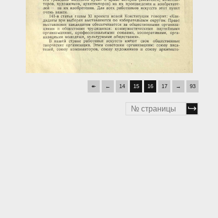
↞
←
14
15
16
17
→
93