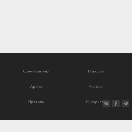
Свежий номер
Новости
Архив
Авторы
Правила
О журнале
Ежеквартальный научный и критико-публицистический журнал
Подписной индекс: 70840