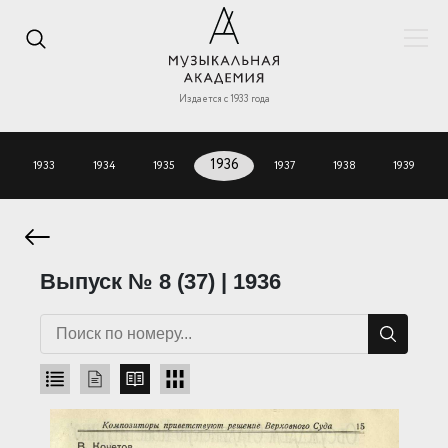
Издается с 1933 года
1933
1934
1935
1936
1937
1938
1939
Выпуск № 8 (37) | 1936