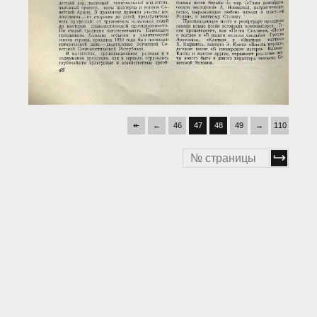
↞
←
46
47
48
49
→
110