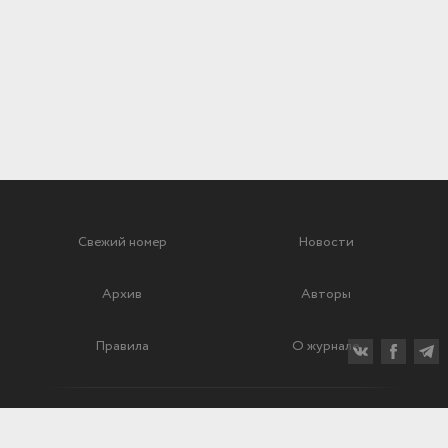
Свежий номер
Новости
Архив
Авторы
Правила
О журнале
Ежеквартальный научный и критико-публицистический журнал
Подписной индекс: 70840