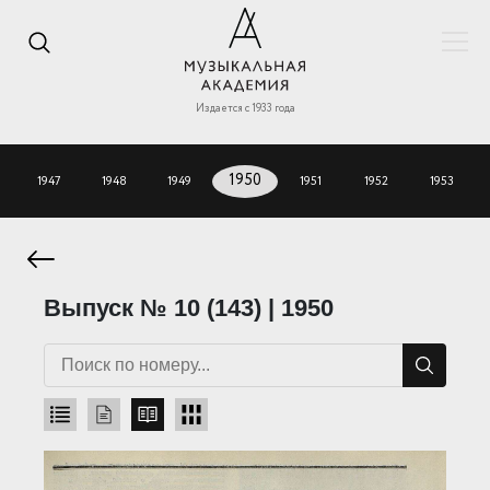
Издается с 1933 года
1947
1948
1949
1950
1951
1952
1953
Выпуск № 10 (143) | 1950