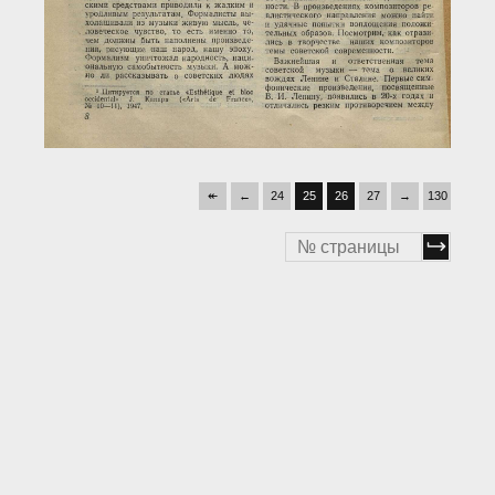
↞
←
24
25
26
27
→
130