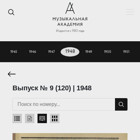
Издается с 1933 года
1945
1946
1947
1948
1949
1950
1951
Выпуск № 9 (120) | 1948