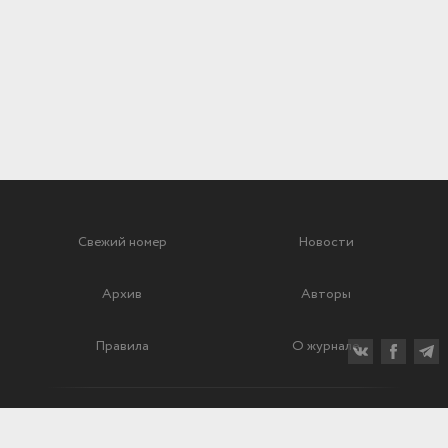
Свежий номер
Новости
Архив
Авторы
Правила
О журнале
Ежеквартальный научный и критико-публицистический журнал
Подписной индекс: 70840