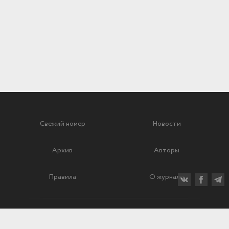
Свежий номер
Новости
Архив
Авторы
Правила
О журнале
Ежеквартальный научный и критико-публицистический журнал
Подписной индекс: 70840