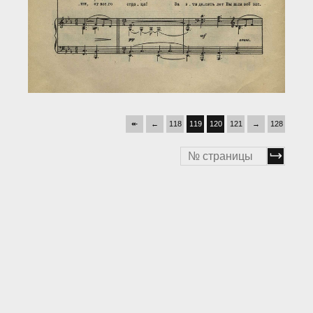
↞
←
118
119
120
121
→
128