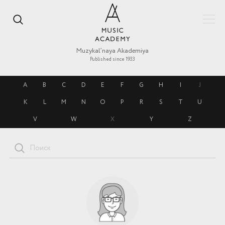
Muzykal’naya Akademiya
Published since 1933
A
B
C
D
E
F
G
H
I
J
K
L
M
N
O
P
R
S
T
U
V
W
X
Y
Z