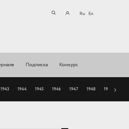
Ru
En
урнале
Подписка
Конкурс
1943
1944
1945
1946
1947
1948
1949
195