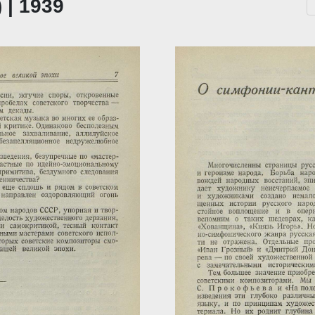
 | 1939
...
За