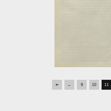
↞
←
9
10
11