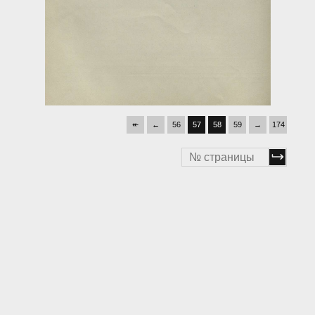
↞
←
56
57
58
59
→
174