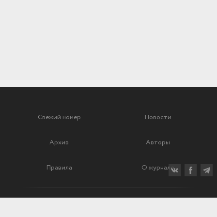
Свежий номер
Новости
Архив
Авторы
Правила
О журнале
Ежеквартальный научный и критико-публицистический журнал
Подписной индекс: 70840