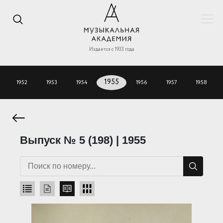
Издается с 1933 года
1952
1953
1954
1955
1956
1957
1958
Выпуск № 5 (198) | 1955