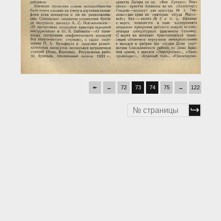
↞
←
72
73
74
75
→
122