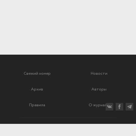
Свежий номер
Новости
Архив
Авторы
Правила
О журнале
Ежеквартальный научный и критико-публицистический журнал
Подписной индекс: 70840