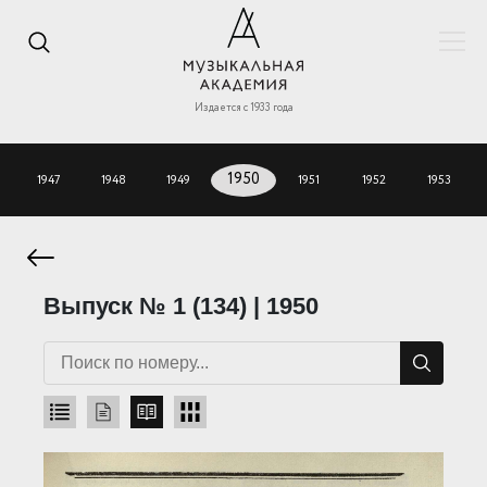
Издается с 1933 года
1947
1948
1949
1950
1951
1952
1953
Выпуск № 1 (134) | 1950