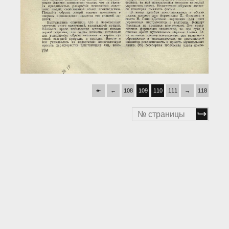
↞
←
108
109
110
111
→
118