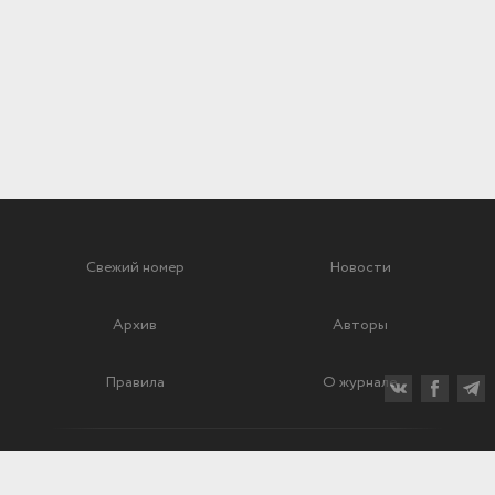
Свежий номер
Новости
Архив
Авторы
Правила
О журнале
Ежеквартальный научный и критико-публицистический журнал
Подписной индекс: 70840