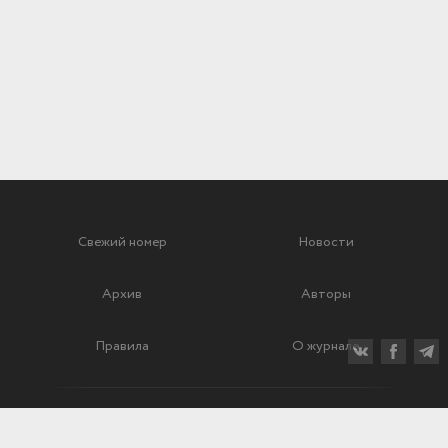
Свежий номер
Новости
Архив
Авторы
Правила
О журнале
Ежеквартальный научный и критико-публицистический журнал
Подписной индекс: 70840