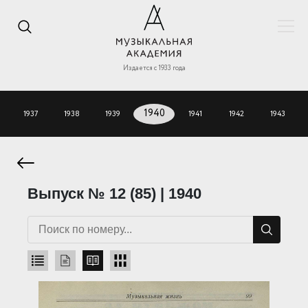
Издается с 1933 года
1937
1938
1939
1940
1941
1942
1943
Выпуск № 12 (85) | 1940