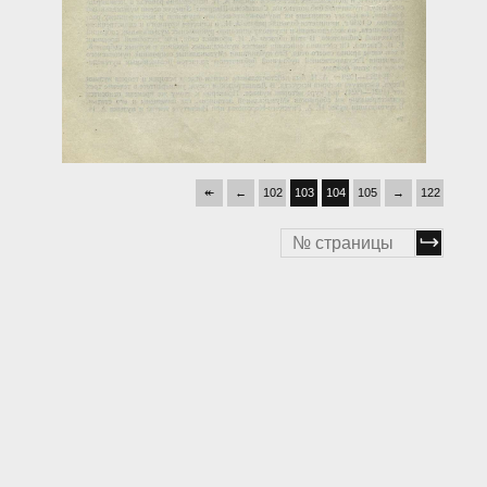
↞
←
102
103
104
105
→
122