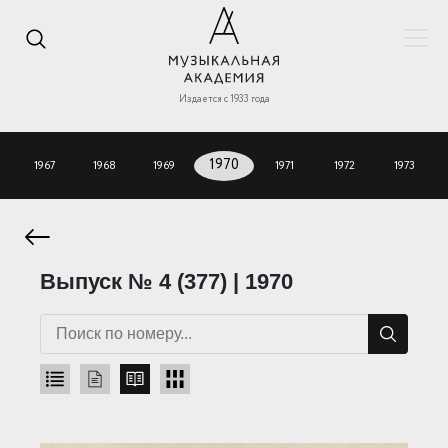
Издается с 1933 года
1967
1968
1969
1970
1971
1972
1973
Выпуск № 4 (377) | 1970