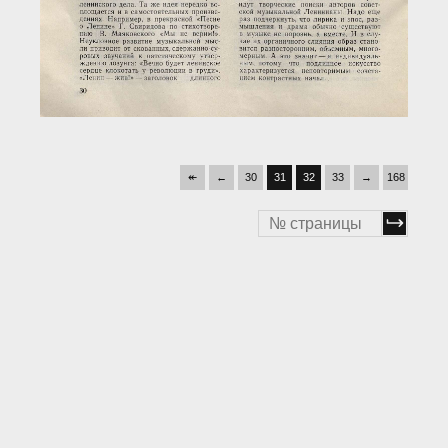
↞
←
30
31
32
33
→
168