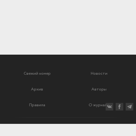
Свежий номер
Новости
Архив
Авторы
Правила
О журнале
Ежеквартальный научный и критико-публицистический журнал
Подписной индекс: 70840