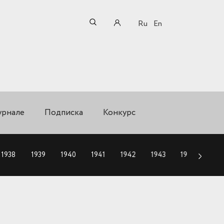
Ru
En
урнале
Подписка
Конкурс
1938
1939
1940
1941
1942
1943
1944
194