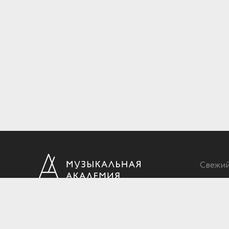
Свежи
Ежеквартальный научный и критико-публицистический журнал