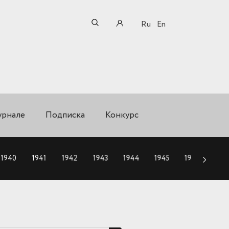
Ru
En
урнале
Подписка
Конкурс
1940
1941
1942
1943
1944
1945
1946
194