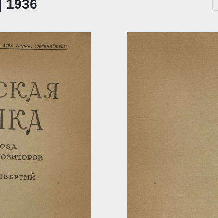
| 1936
...
За