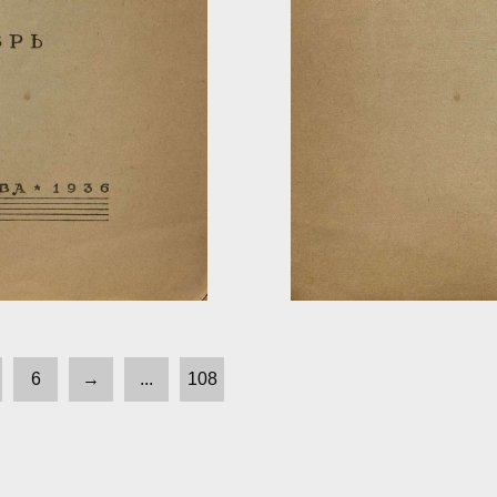
6
→
...
108