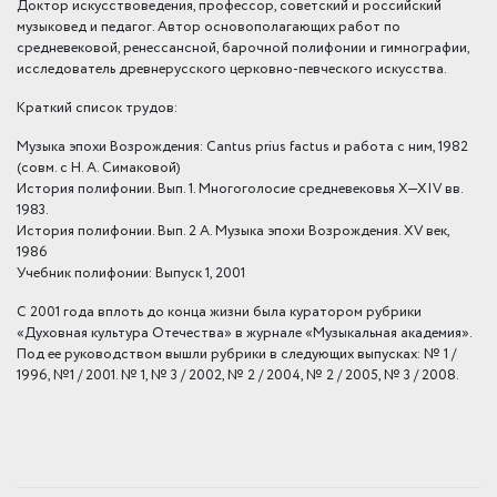
Доктор искусствоведения, профессор, советский и российский
музыковед и педагог. Автор основополагающих работ по
средневековой, ренессансной, барочной полифонии и гимнографии,
исследователь древнерусского церковно-певческого искусства.
Краткий список трудов:
Музыка эпохи Возрождения: Cantus prius factus и работа с ним, 1982
(совм. с Н. А. Симаковой)
История полифонии. Вып. 1. Многоголосие средневековья X—XIV вв.
1983.
История полифонии. Вып. 2 А. Музыка эпохи Возрождения. XV век,
1986
Учебник полифонии: Выпуск 1, 2001
С 2001 года вплоть до конца жизни была куратором рубрики
«Духовная культура Отечества» в журнале «Музыкальная академия».
Под ее руководством вышли рубрики в следующих выпусках: № 1 /
1996, №1 / 2001. № 1, № 3 / 2002, № 2 / 2004, № 2 / 2005, № 3 / 2008.