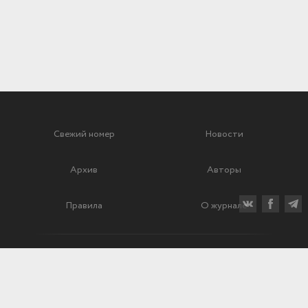
Свежий номер
Новости
Архив
Авторы
Правила
О журнале
Ежеквартальный научный и критико-публицистический журнал
Подписной индекс: 70840
ISSN 0869-4516
eISSN 2686-9284
Свидетельство о регистрации СМИ № 01264 от 19.06.1992