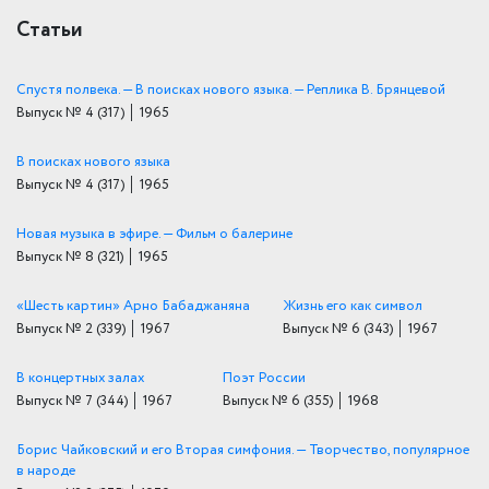
Статьи
Спустя полвека. — В поисках нового языка. — Реплика В. Брянцевой
Выпуск № 4
(317)
│ 1965
В поисках нового языка
Выпуск № 4
(317)
│ 1965
Новая музыка в эфире. — Фильм о балерине
Выпуск № 8
(321)
│ 1965
«Шесть картин» Арно Бабаджаняна
Жизнь его как символ
Выпуск № 2
(339)
│ 1967
Выпуск № 6
(343)
│ 1967
В концертных залах
Поэт России
Выпуск № 7
(344)
│ 1967
Выпуск № 6
(355)
│ 1968
Борис Чайковский и его Вторая симфония. — Творчество, популярное
в народе