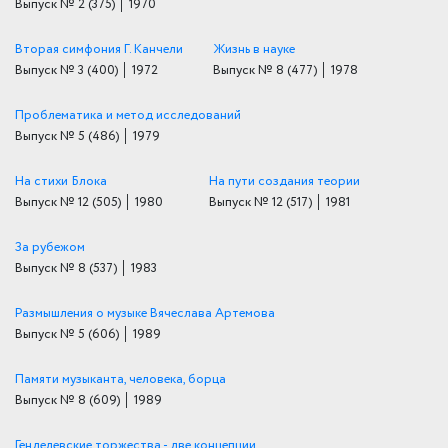
Выпуск № 2
(375)
│ 1970
Вторая симфония Г. Канчели
Жизнь в науке
Выпуск № 3
(400)
│ 1972
Выпуск № 8
(477)
│ 1978
Проблематика и метод исследований
Выпуск № 5
(486)
│ 1979
На стихи Блока
На пути создания теории
Выпуск № 12
(505)
│ 1980
Выпуск № 12
(517)
│ 1981
За рубежом
Выпуск № 8
(537)
│ 1983
Размышления о музыке Вячеслава Артемова
Выпуск № 5
(606)
│ 1989
Памяти музыканта, человека, борца
Выпуск № 8
(609)
│ 1989
Генделевские торжества - две концепции