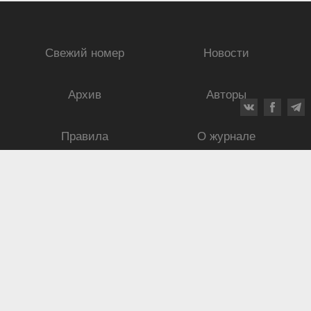
Свежий номер
Новости
Архив
Авторы
Правила
О журнале
Ежеквартальный научный и критико-публицистический журнал
Подписной индекс: 70840
ISSN 0869-4516
eISSN 2686-9284
Свидетельство о регистрации СМИ № 01264 от 19.06.1992
Свидетельство о регистрации электронного СМИ ЭЛ № ФС
77-75937
от
30.05.2019
125009, г. Москва, Брюсов переулок, дом 8/10, корпус 2.
8 495 232–52–11,
ma@mus.academy
© «Музыкальная академия», 2019—2026