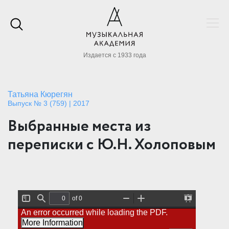
Издается с 1933 года
Татьяна Кюрегян
Выпуск № 3 (759) | 2017
Выбранные места из
переписки с Ю.Н. Холоповым
of 0
T
F
Z
Z
P
An error occurred while loading the PDF.
o
i
o
o
r
g
n
o
o
e
More Information
g
d
m
m
s