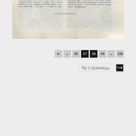
↞
←
66
67
68
69
→
166