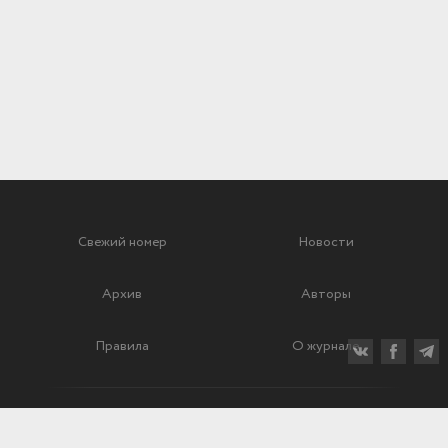
Свежий номер
Новости
Архив
Авторы
Правила
О журнале
Ежеквартальный научный и критико-публицистический журнал
Подписной индекс: 70840