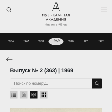
Издается с 1933 года
1966
1967
1968
1969
1970
1971
1972
Выпуск № 2 (363) | 1969