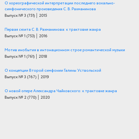
О хореографической интерпретации последнего вокально-
симфонического произведения С. В. Рахманинова
Выпуск № 3
(751)
│ 2015
Первая сюита С. В. Рахманинова: к трактовке жанра
Выпуск № 1
(753)
│ 2016
Мотив инобытия в интонационном строе романтической музыки
Выпуск № 1
(761)
│ 2018
О концепции Второй симфонии Галины Уствольской
Выпуск № 3
(767)
│ 2019
О новой опере Александра Чайковского: к трактовке жанра
Выпуск № 2
(770)
│ 2020