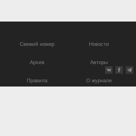
Свежий номер
Новости
Архив
Авторы
Правила
О журнале
Ежеквартальный научный и критико-публицистический журнал
Подписной индекс: 70840
ISSN 0869-4516
eISSN 2686-9284
Свидетельство о регистрации СМИ № 01264 от 19.06.1992
Свидетельство о регистрации электронного СМИ ЭЛ № ФС
77-75937
от
30.05.2019