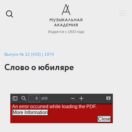
Издается с 1933 года
Выпуск № 12 (433) | 1974
Слово о юбиляре
of 0
T
F
Z
Z
P
An error occurred while loading the PDF.
o
i
o
o
r
g
n
o
o
e
More Information
g
d
m
m
s
l
O
I
Close
e
e
u
n
n
S
t
t
i
a