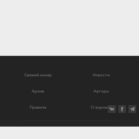
Свежий номер
Новости
Архив
Авторы
Правила
О журнале
Ежеквартальный научный и критико-публицистический журнал
Подписной индекс: 70840