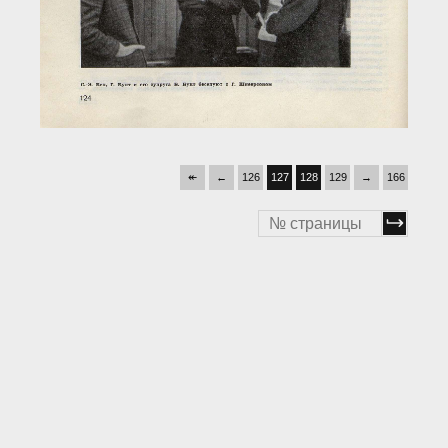
↞
←
126
127
128
129
→
166