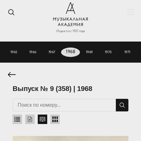
Издается с 1933 года
1965
1966
1967
1968
1969
1970
1971
Выпуск № 9 (358) | 1968