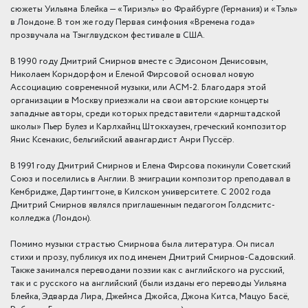
сюжеты Уильяма Блейка — «Тириэль» во Фрайбурге (Германия) и «Тэль»
в Лондоне. В том же году Первая симфония «Времена года»
прозвучала на Тэнглвудском фестивале в США.
В 1990 году Дмитрий Смирнов вместе с Эдисоном Денисовым,
Николаем Корндорфом и Еленой Фирсовой основал новую
Ассоциацию современной музыки, или АСМ-2. Благодаря этой
организации в Москву приезжали на свои авторские концерты
западные авторы, среди которых представители «дармштадской
школы» Пьер Булез и Карлхайнц Штокхаузен, греческий композитор
Янис Ксенакис, бельгийский авангардист Анри Пуссёр.
В 1991 году Дмитрий Смирнов и Елена Фирсова покинули Советский
Союз и поселились в Англии. В эмиграции композитор преподавал в
Кембридже, Дартингтоне, в Килском университете. С 2002 года
Дмитрий Смирнов являлся приглашенным педагогом Голдсмитс-
колледжа (Лондон).
Помимо музыки страстью Смирнова была литература. Он писал
стихи и прозу, публикуя их под именем Дмитрий Смирнов-Садовский.
Также занимался переводами поэзии как с английского на русский,
так и с русского на английский (были изданы его переводы Уильяма
Блейка, Эдварда Лира, Джеймса Джойса, Джона Китса, Мацуо Басё,