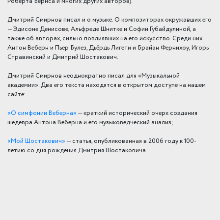
Роберта Бернса и многих других авторов).
Дмитрий Смирнов писал и о музыке. О композиторах окружавших его
— Эдисоне Денисове, Альфреде Шнитке и Софии Губайдулиной, а
также об авторах, сильно повлиявших на его искусство. Среди них
Антон Веберн и Пьер Булез, Дьёрдь Лигети и Брайан Фернихоу, Игорь
Стравинский и Дмитрий Шостакович.
Дмитрий Смирнов неоднократно писал для «Музыкальной
академии». Два его текста находятся в открытом доступе на нашем
сайте:
«О симфонии Веберна»
— краткий исторический очерк создания
шедевра Антона Веберна и его музыковедческий анализ;
«Мой Шостакович»
— статья, опубликованная в 2006 году к 100-
летию со дня рождения Дмитрия Шостаковича.