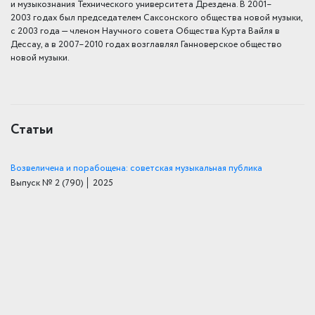
и музыкознания Техни­че­ского универси­тета Дрездена. В 2001–
2003 годах был предсе­да­телем Саксонского общества новой музыки,
с 2003 года — членом Научно­го совета Общества Курта Вайля в
Дессау, а в 2007–2010 го­дах возглавлял Ганноверское общество
новой музыки.
Статьи
Возвеличена и порабощена: советская музыкальная публика
Выпуск № 2
(790)
│ 2025