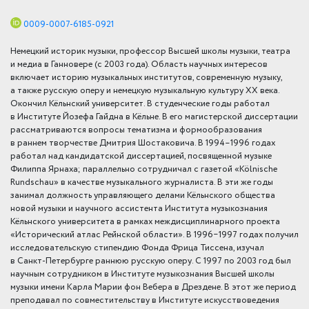
0009-0007-6185-0921
Немецкий историк музыки, профессор Выс­шей школы музыки, театра
и медиа в Ганновере (с 2003 года). Область научных интересов
включает историю музыкальных институтов, современную музыку,
а также русскую оперу и немецкую музыкальную культуру XX века.
Окончил Кёльнский университет. В студенче­ские годы работал
в Институте Йозефа Гайд­на в Кёльне. В его магистерской диссертации
рассматриваются вопросы тематизма и формообразования
в раннем творчестве Дмит­­рия Шостаковича. В 1994–1996 годах
рабо­тал над кандидатской диссертацией, посвя­щен­ной му­зыке
Филиппа Ярнаха; парал­лельно сотруд­ни­чал с газетой «Kölnische
Rundschau
» в качестве музыкаль­ного журна­листа. В эти же годы
занимал должность управляющего дела­ми Кёльнского общества
новой музыки и научного ассистен­та Института музыкознания
Кёльнского университета в рамках междис­цип­­линарного проекта
«Исторический атлас Рейнской области». В 1996‒1997 годах получил
исследовательскую стипендию Фон­да Фри­ца Тиссена, изучал
в Санкт-­Петер­бур­ге раннюю русскую опе­ру. С 1997 по 2003 год был
на­­уч­ным сотрудником в Ин­ституте му­зыкозна­ния Выс­шей школы
музыки име­­ни Карла Марии фон Вебера в Дрез­де­не. В этот же период
преподавал по совме­сти­тельству в Институте искусствове­дения