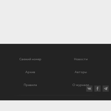
Свежий номер
Новости
Архив
Авторы
Правила
О журнале
Ежеквартальный научный и критико-публицистический журнал
Подписной индекс: 70840