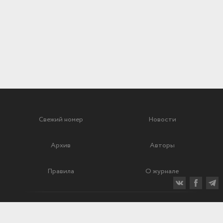
Свежий номер
Новости
Архив
Авторы
Правила
О журнале
Ежеквартальный научный и критико-публицистический журнал
Подписной индекс: 70840