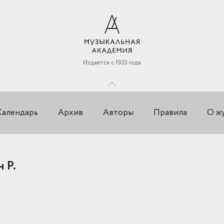
Издается с 1933 года
Календарь
Архив
Авторы
Правила
О ж
 Р.