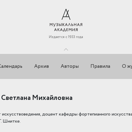
Издается с 1933 года
Календарь
Архив
Авторы
Правила
О ж
 Светлана Михайловна
 искусствоведения, доцент кафедры фортепианного искусст
Г. Шнитке.