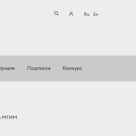
Ru
En
урнале
Подписка
Конкурс
ва МГИМ