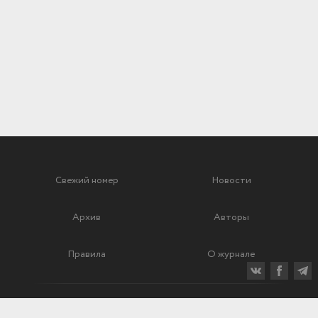
Свежий номер
Новости
Архив
Авторы
Правила
О журнале
Ежеквартальный научный и критико-публицистический журнал