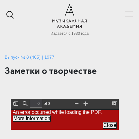
Издается с 1933 года
Выпуск № 8 (465) | 1977
Заметки о творчестве
of 0
T
F
Z
Z
P
An error occurred while loading the PDF.
o
i
o
o
r
g
n
o
o
e
More Information
g
d
m
m
s
l
O
I
Close
e
e
u
n
n
S
t
t
i
a