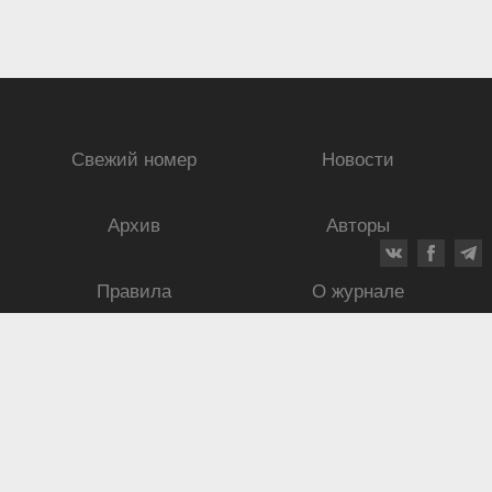
Свежий номер
Новости
Архив
Авторы
Правила
О журнале
Ежеквартальный научный и критико-публицистический журнал
Подписной индекс: 70840
ISSN 0869-4516
eISSN 2686-9284
Свидетельство о регистрации СМИ № 01264 от 19.06.1992
Свидетельство о регистрации электронного СМИ ЭЛ № ФС
77-75937
от
30.05.2019