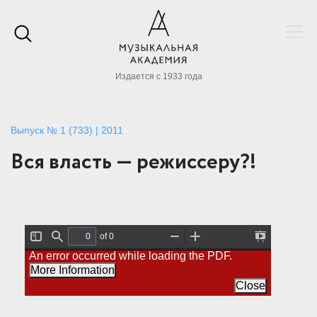
Издается с 1933 года
Выпуск № 1 (733) | 2011
Вся власть — режиссеру?!
of 0
T
F
Z
Z
P
An error occurred while loading the PDF.
o
i
o
o
r
g
n
o
o
e
More Information
g
d
m
m
s
l
O
I
Close
e
e
u
n
n
S
t
t
i
a