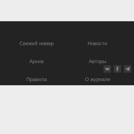
Свежий номер
Новости
Архив
Авторы
Правила
О журнале
Ежеквартальный научный и критико-публицистический журнал
Подписной индекс: 70840
ISSN 0869-4516
eISSN 2686-9284
Свидетельство о регистрации СМИ № 01264 от 19.06.1992
Свидетельство о регистрации электронного СМИ ЭЛ № ФС
77-75937
от
30.05.2019