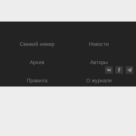
Свежий номер
Новости
Архив
Авторы
Правила
О журнале
Ежеквартальный научный и критико-публицистический журнал
Подписной индекс: 70840
ISSN 0869-4516
eISSN 2686-9284
Свидетельство о регистрации СМИ № 01264 от 19.06.1992
Свидетельство о регистрации электронного СМИ ЭЛ № ФС
77-75937
от
30.05.2019