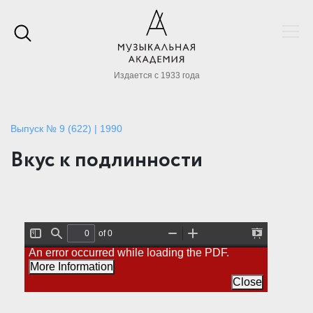
Издается с 1933 года
Выпуск № 9 (622) | 1990
Вкус к подлинности
of 0
T
F
Z
Z
P
An error occurred while loading the PDF.
o
i
o
o
r
g
n
o
o
e
More Information
g
d
m
m
s
l
O
I
Close
e
e
u
n
n
S
t
t
i
a