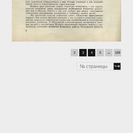
2
3
4
5
→
168