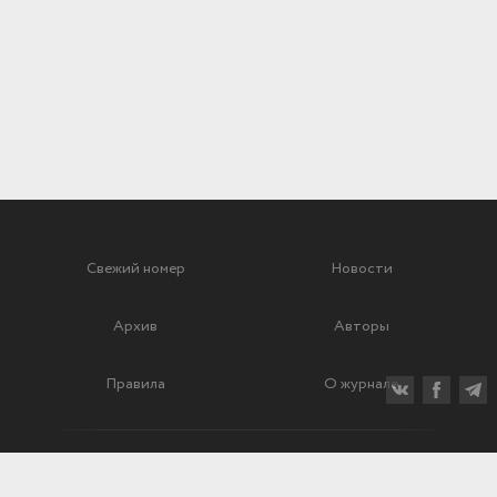
Свежий номер
Новости
Архив
Авторы
Правила
О журнале
Ежеквартальный научный и критико-публицистический журнал
Подписной индекс: 70840