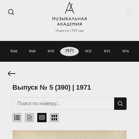
Издается с 1933 года
1968
1969
1970
1971
1972
1973
1974
Выпуск № 5 (390) | 1971