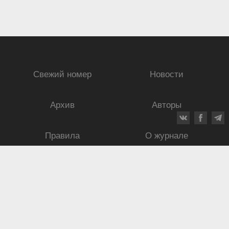
Свежий номер
Новости
Архив
Авторы
Правила
О журнале
Ежеквартальный научный и критико-публицистический журнал
Подписной индекс: 70840
ISSN 0869-4516
eISSN 2686-9284
Свидетельство о регистрации СМИ № 01264 от 19.06.1992
Свидетельство о регистрации электронного СМИ ЭЛ № ФС
77-75937
от
30.05.2019