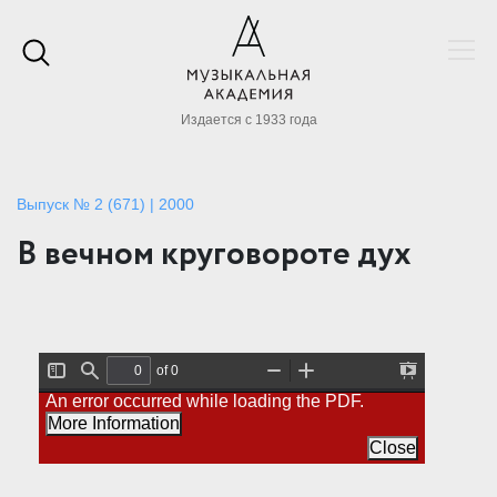
Издается с 1933 года
Выпуск № 2 (671) | 2000
В вечном круговороте дух
of 0
T
F
Z
Z
P
An error occurred while loading the PDF.
o
i
o
o
r
g
n
o
o
e
More Information
g
d
m
m
s
l
O
I
Close
e
e
u
n
n
S
t
t
i
a