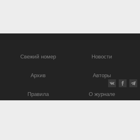
Свежий номер
Новости
Архив
Авторы
Правила
О журнале
Ежеквартальный научный и критико-публицистический журнал
Подписной индекс: 70840
ISSN 0869-4516
eISSN 2686-9284