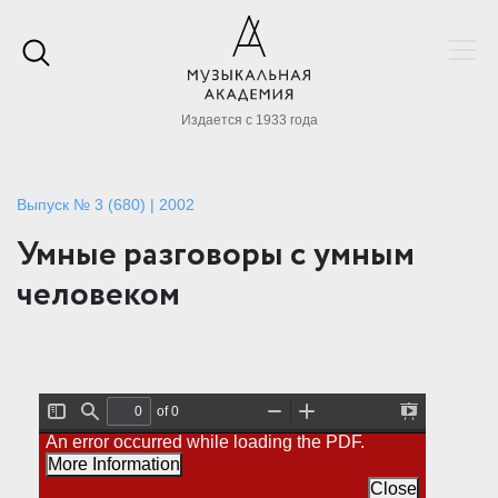
Издается с 1933 года
Выпуск № 3 (680) | 2002
Умные разговоры с умным
человеком
of 0
T
F
Z
Z
P
An error occurred while loading the PDF.
o
i
o
o
r
g
n
o
o
e
More Information
g
d
m
m
s
l
O
I
Close
e