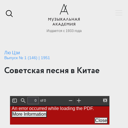
Издается с 1933 года
Лю Цзи
Выпуск № 1 (146) | 1951
Советская песня в Китае
of 0
T
F
Z
Z
P
An error occurred while loading the PDF.
o
i
o
o
r
g
n
o
o
e
More Information
g
d
m
m
s
l
O
I
Close
e
e
u
n
n
S
t
t