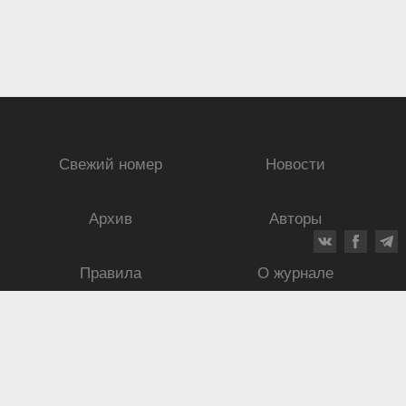
Свежий номер
Новости
Архив
Авторы
Правила
О журнале
Ежеквартальный научный и критико-публицистический журнал
Подписной индекс: 70840
ISSN 0869-4516
eISSN 2686-9284