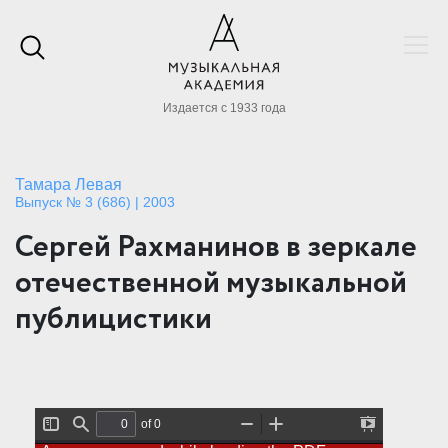
Издается с 1933 года
Тамара Левая
Выпуск № 3 (686) | 2003
Сергей Рахманинов в зеркале
отечественной музыкальной
публицистики
of 0
T
F
Z
Z
P