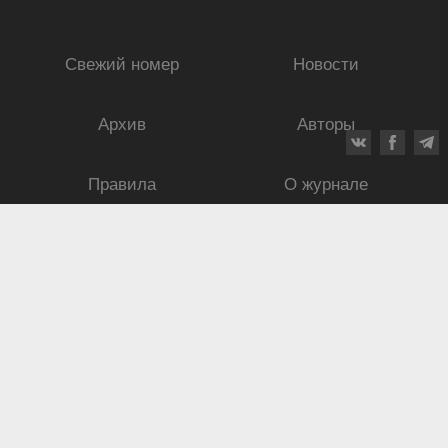
Свежий номер
Новости
Архив
Авторы
Правила
О журнале
Ежеквартальный научный и критико-публицистический журнал
Подписной индекс: 70840
ISSN 0869-4516
eISSN 2686-9284
Свидетельство о регистрации СМИ № 01264 от 19.06.1992
Свидетельство о регистрации электронного СМИ ЭЛ № ФС
77-75937
от
30.05.2019
125009, г. Москва, Брюсов переулок, дом 8/10, корпус 2.
8 495 232–52–11,
ma@mus.academy
© «Музыкальная академия», 2019—2026