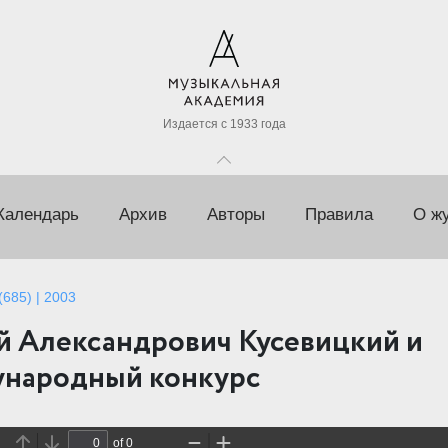
Издается с 1933 года
Календарь
Архив
Авторы
Правила
О ж
685) | 2003
й Александрович Кусевицкий и
народный конкурс
of 0