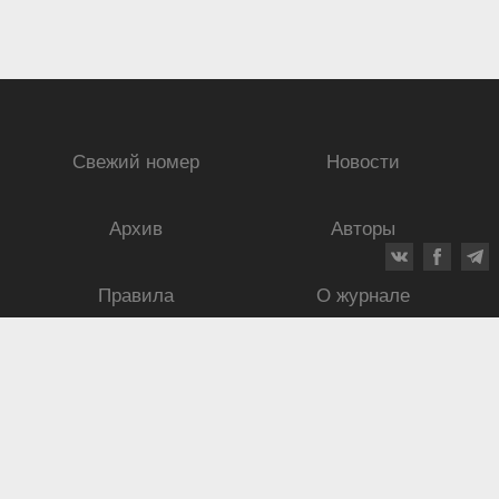
Свежий номер
Новости
Архив
Авторы
Правила
О журнале
Ежеквартальный научный и критико-публицистический журнал
Подписной индекс: 70840
ISSN 0869-4516
eISSN 2686-9284
Свидетельство о регистрации СМИ № 01264 от 19.06.1992
Свидетельство о регистрации электронного СМИ ЭЛ № ФС
77-75937
от
30.05.2019