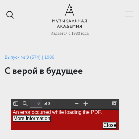
Издается с 1933 года
Выпуск № 9 (574) | 1986
С верой в будущее
of 0
T
F
Z
Z
P
An error occurred while loading the PDF.
o
i
o
o
r
g
n
o
o
e
More Information
g
d
m
m
s
l
O
I
Close
e
e
u
n
n
S
t
t
i
a