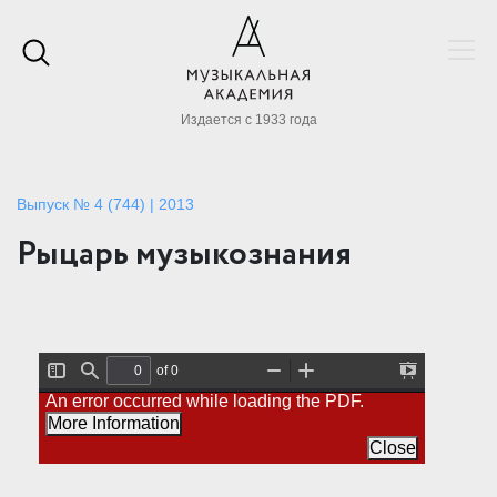
Издается с 1933 года
Выпуск № 4 (744) | 2013
Рыцарь музыкознания
of 0
T
F
Z
Z
P
An error occurred while loading the PDF.
o
i
o
o
r
g
n
o
o
e
More Information
g
d
m
m
s
l
O
I
Close
e
e
u
n
n
S
t
t
i
a