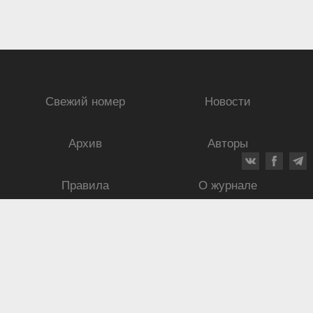
Свежий номер
Новости
Архив
Авторы
Правила
О журнале
Ежеквартальный научный и критико-публицистический журнал
Подписной индекс: 70840
ISSN 0869-4516
eISSN 2686-9284
Свидетельство о регистрации СМИ № 01264 от 19.06.1992
Свидетельство о регистрации электронного СМИ ЭЛ № ФС
77-75937
от
30.05.2019