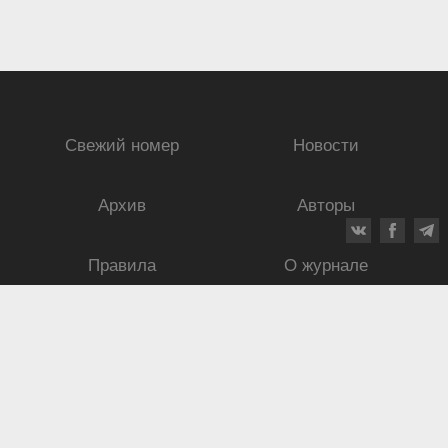
Свежий номер
Новости
Архив
Авторы
Правила
О журнале
Ежеквартальный научный и критико-публицистический журнал
Подписной индекс: 70840
ISSN 0869-4516
eISSN 2686-9284
Свидетельство о регистрации СМИ № 01264 от 19.06.1992
Свидетельство о регистрации электронного СМИ ЭЛ № ФС
77-75937
от
30.05.2019