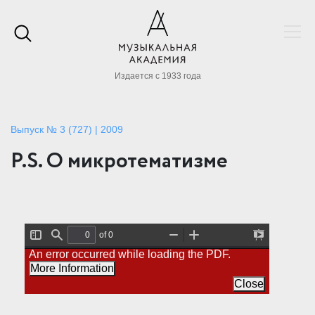
Издается с 1933 года
Выпуск № 3 (727) | 2009
P.S. О микротематизме
of 0
T
F
Z
Z
P
An error occurred while loading the PDF.
o
i
o
o
r
g
n
o
o
e
More Information
g
d
m
m
s
l
O
I
Close
e
e
u
n
n
S
t
t
i
a