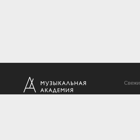
Свежи
Ежеквартальный научный и критико-публицистический журнал
Подписной индекс: 70840
ISSN 0869-4516
eISSN 2686-9284
Свидетельство о регистрации СМИ № 01264 от 19.06.1992
Свидетельство о регистрации электронного СМИ ЭЛ № ФС
77-7