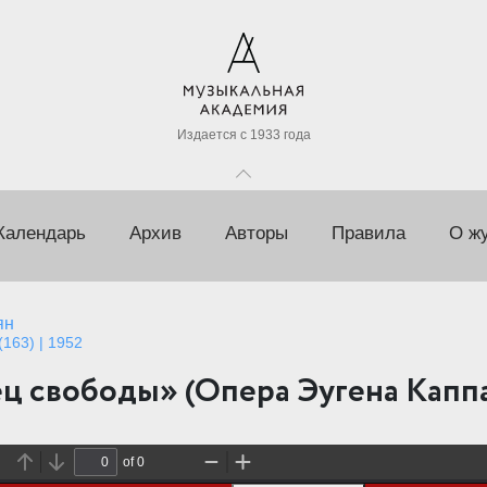
Издается с 1933 года
Календарь
Архив
Авторы
Правила
О ж
ян
163) | 1952
ц свободы» (Опера Эугена Капп
of 0
P
N
Z
Z