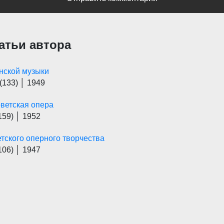
атьи автора
нской музыки
(133)
│ 1949
оветская опера
159)
│ 1952
тского оперного творчества
106)
│ 1947