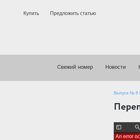
Купить
Предложить статью
Свежий номер
Новости
Выпуск № 8 (
Переп
T
F
o
i
An error o
g
n