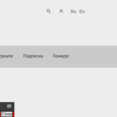
Ru
En
урнале
Подписка
Конкурс
P
r
Close
e