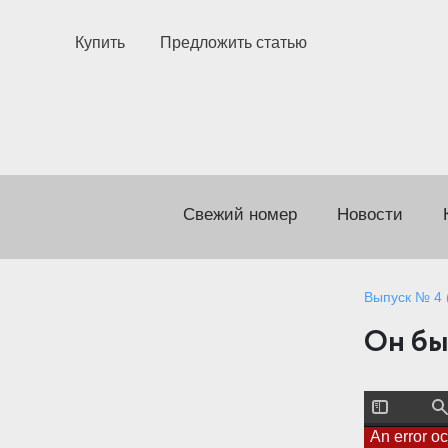
Купить
Предложить статью
Свежий номер
Новости
Выпуск № 4 (
Он бы
T
F
o
i
An error o
g
n