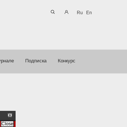
Ru
En
урнале
Подписка
Конкурс
P
r
Close
e