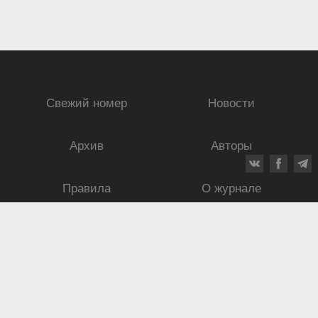
Свежий номер
Новости
Архив
Авторы
Правила
О журнале
Ежеквартальный научный и критико-публицистический журнал
Подписной индекс: 70840
ISSN 0869-4516
eISSN 2686-9284
Свидетельство о регистрации СМИ № 01264 от 19.06.1992
Свидетельство о регистрации электронного СМИ ЭЛ № ФС
77-75937
от
30.05.2019