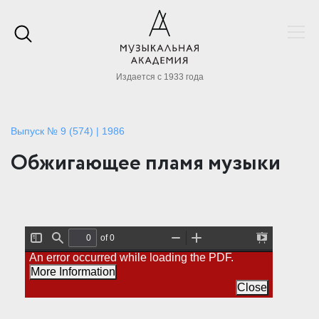
Издается с 1933 года
Выпуск № 9 (574) | 1986
Обжигающее пламя музыки
of 0
T
F
Z
Z
P
An error occurred while loading the PDF.
o
i
o
o
r
g
n
o
o
e
More Information
g
d
m
m
s
l
O
I
Close
e
e
u
n
n
S
t
t
i
a