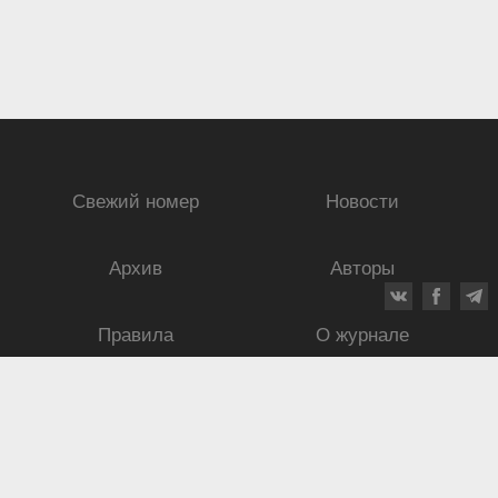
Свежий номер
Новости
Архив
Авторы
Правила
О журнале
Ежеквартальный научный и критико-публицистический журнал
Подписной индекс: 70840
ISSN 0869-4516
eISSN 2686-9284