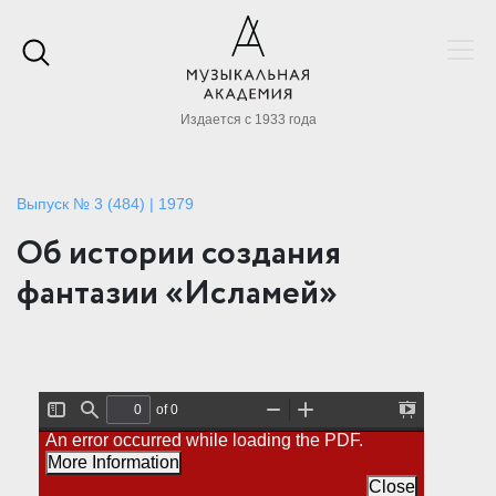
Издается с 1933 года
Выпуск № 3 (484) | 1979
Об истории создания
фантазии «Исламей»
of 0
T
F
Z
Z
P
An error occurred while loading the PDF.
o
i
o
o
r
g
n
o
o
e
More Information
g
d
m
m
s
l
O
I
Close
e