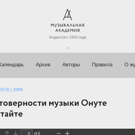
Издается с 1933 года
Календарь
Архив
Авторы
Правила
О ж
672) | 2000
товерности музыки Онуте
тайте
of 0