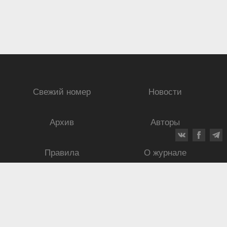
Свежий номер
Новости
Архив
Авторы
Правила
О журнале
Ежеквартальный научный и критико-публицистический журнал
Подписной индекс: 70840
ISSN 0869-4516
eISSN 2686-9284