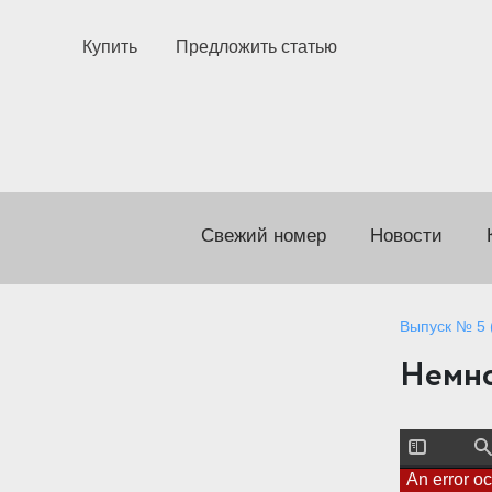
Купить
Предложить статью
Свежий номер
Новости
Выпуск № 5 (
Немно
T
F
o
i
An error o
g
n