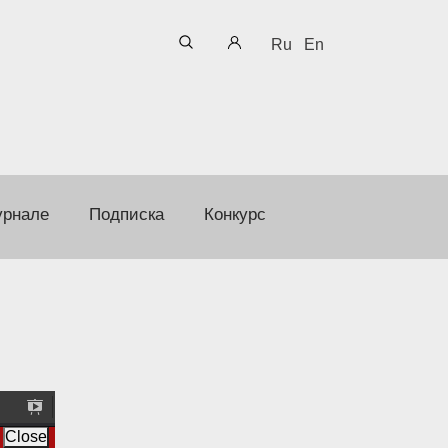
Ru
En
урнале
Подписка
Конкурс
P
r
Close
e